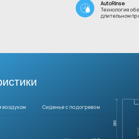
AutoRinse
Технология об
длительном пр
ристики
м воздухом
Сиденье с подогревом