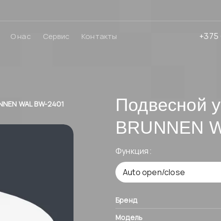
+375 
О нас
Сервис
Контакты
Подвесной у
NNEN WAL BW-2401
BRUNNEN W
Функция
Бренд
Модель