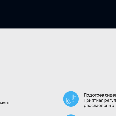
Подогрев сиде
Приятная регу
умаги
расслаблению