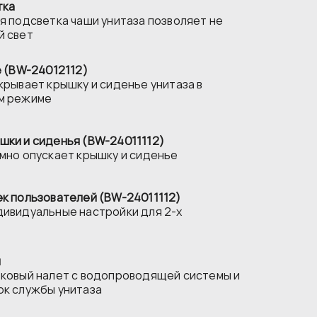
тка
я подсветка чаши унитаза позволяет не
й свет
e (BW-24012112)
крывает крышку и сиденье унитаза в
м режиме
шки и сиденья (BW-24011112)
мно опускает крышку и сиденье
к пользователей (BW-24011112)
дивидуальные настройки для 2-х
я
тковый налет с водопроводящей системы и
ок службы унитаза