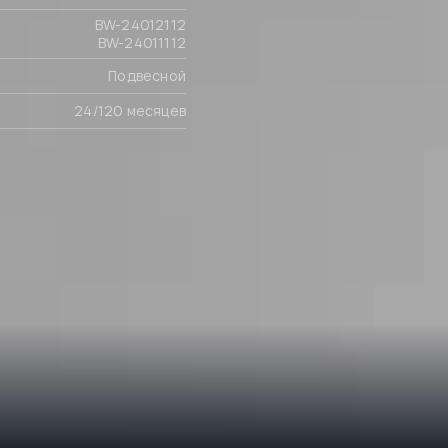
BW-24012112
BW-24011112
Подвесной
24/120 месяцев