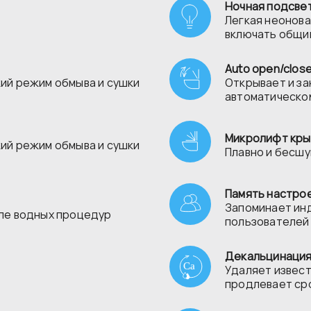
Ночная подсве
Легкая неонова
включать общи
Auto open/clos
ий режим обмыва и сушки
Открывает и за
автоматическо
Микролифт кры
ий режим обмыва и сушки
Плавно и бесшу
Память настрое
Запоминает ин
ле водных процедур
пользователей
Декальцинаци
Удаляет извес
продлевает ср