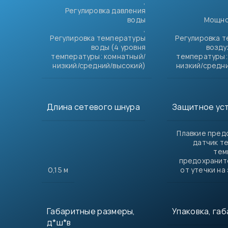
,
Регулировка давления
воды
Мощно
,
Регулировка температуры
Регулировка 
воды (4 уровня
возду
температуры: комнатный/
температуры:
низкий/средний/высокий)
низкий/средни
Длина сетевого шнура
Защитное ус
Плавкие пред
датчик т
тем
предохранит
0,15 м
от утечки на
Габаритные размеры,
Упаковка, га
д*ш*в