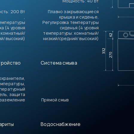
Мощность: 40 Вт
,
сть: 200 Вт
Плавно закрывающиеся
,
крышка и сиденье,
температуры
Регулировка температуры
ха (4 уровня
сиденья (4 уровня
 комнатный/
температуры: комнатный/
й/ высокий)
низкий/средний/ высокий)
тройство
Система смыва
охранители,
емпературы,
пературный
ель, защита
 заземление
Прямой смыв
бариты
Водоснабжение