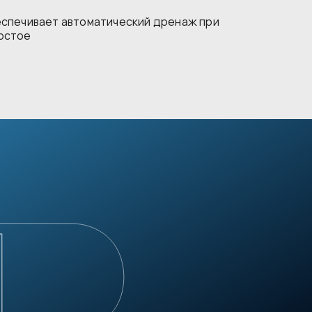
еспечивает автоматический дренаж при
остое